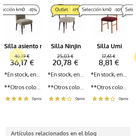
-
10
%
-
17
%
-
50
%
Silla asiento respaldo Kokoro
Silla Ninjin
Silla Umi
40,19 €
25,03 €
17,61 €
36,17 €
20,78 €
8,81 €
*En stock, entrega inmediata 24-72h
*En stock, entrega inmediata 24-72h
*En stock, entrega inmediata 24-72h
**Otros colores y medidas disponibles
**Otros colores y medidas disponibles
**Otros colores y medidas disponibles
Opiniones
Opiniones
Opiniones
Artículos relacionados en el blog