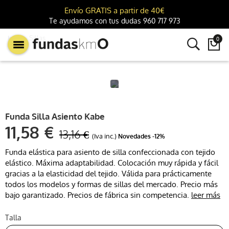
Envío GRATIS a partir de 40€
Te ayudamos con tus dudas 960 717 973
km0
Sillas
0

Funda Silla Asiento Kabe
11,58 €
13,16 €
(Iva inc.)
Novedades
-12%
Funda elástica para asiento de silla confeccionada con tejido
elástico. Máxima adaptabilidad. Colocación muy rápida y fácil
gracias a la elasticidad del tejido. Válida para prácticamente
todos los modelos y formas de sillas del mercado. Precio más
bajo garantizado. Precios de fábrica sin competencia.
leer más
Talla