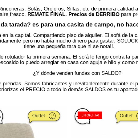
Rinconeras, Sofás, Orejeros, Sillas, etc de primera calidad 
aire fresco.
REMATE FINAL. Precios de DERRIBO
para pr
da tarada? es para una casita de campo, no hace 
en la capital. Compartiendo piso de alquiler. El sofá de la
ápidamente pero no había mucho dinero para gastar. SOLUCI
tiene una pequeña tara que ni se nota!!.
de rotulador la primera semana. El sofá lo tengo contra la pa
scosido lo puedo arreglar en casa con aguja e hilo y como 
¿Y dónde venden fundas con SALDO?
e prendas. Somos fabricantes y inevitablemente durante el 
 priorizas el PRECIO a todo lo demás SALDOS es tu apartad
%
-
50
%
¡EN OFERTA!