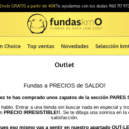
Envío GRATIS a partir de 40€
Te ayudamos con tus dudas 960 717 97
ón Choice
Top ventas
Novedades
Selección km
Outlet
Fundas a PRECIOS de SALDO!
ez te has comprado unos zapatos de la sección PARE
 hablo. Entrar a una tienda sin buscar nada en especial y t
un
PRECIO IRRESISTIBLE!!.
Se te dibuja una sonrisa en la 
satisfacción.
ues eso mismo vas a sentir en nuestro apartado OUT-L