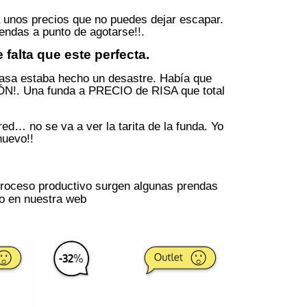
a unos precios que no puedes dejar escapar.
endas a punto de agotarse!!.
falta que este perfecta.
 casa estaba hecho un desastre. Había que
ÓN!. Una funda a PRECIO de RISA que total
red… no se va a ver la tarita de la funda. Yo
nuevo!!
proceso productivo surgen algunas prendas
o en nuestra web
-
32
%
-
55
%