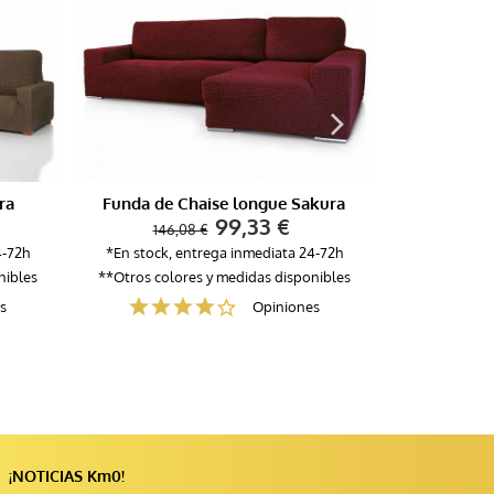
ra
Funda de Chaise longue Sakura
Fund
99,33 €
146,08 €
115
4-72h
*En stock, entrega inmediata 24-72h
*En stock, 
nibles
**Otros colores y medidas disponibles
**Otros colo
s
Opiniones
¡NOTICIAS Km0!