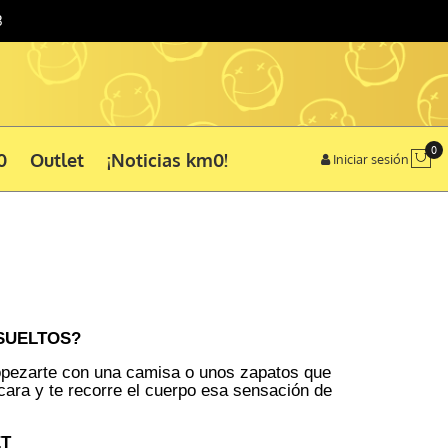
3
0
0
Outlet
¡Noticias km0!
Iniciar sesión
S SUELTOS?
ropezarte con una camisa o unos zapatos que
cara y te recorre el cuerpo esa sensación de
ET