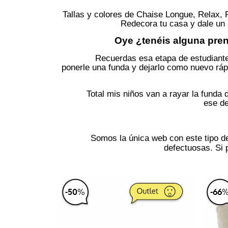
Tallas y colores de Chaise Longue, Relax, 
Chaiselongue
Redecora tu casa y dale un 
Oye ¿tenéis alguna pren
Relax estandard
Recuerdas esa etapa de estudiante 
ponerle una funda y dejarlo como nuevo r
Total mis niños van a rayar la funda 
Relax pies juntos
ese de
Orejero
Somos la única web con este tipo d
defectuosas. Si
Chester
-
50
%
-
66
Clic Clac