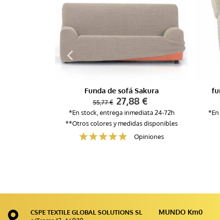
Puff
Cojín
 €
Funda de sofá Sakura
fu
Salvasofá
27,88 €
55,77 €
diata 24-72h
*En stock, entrega inmediata 24-72h
*En
s disponibles
**Otros colores y medidas disponibles
piniones
Salva chaiselongue
Opiniones
Foulard
MUNDO Km0
CSPE TEXTILE GLOBAL SOLUTIONS SL