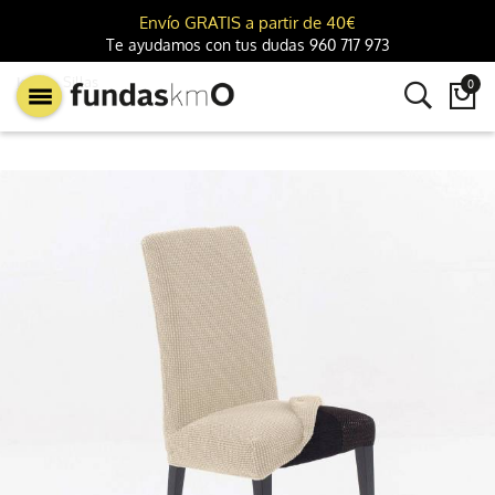
Envío GRATIS a partir de 40€
Te ayudamos con tus dudas 960 717 973
km0
Sillas
0
