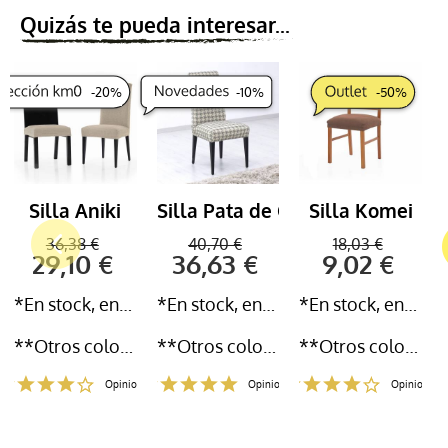
Quizás te pueda interesar...
-
20
%
-
10
%
-
50
%
Silla Aniki
Silla Pata de Gallo
Silla Komei
36,38 €
40,70 €
18,03 €
29,10 €
36,63 €
9,02 €
*En stock, entrega inmediata 24-72h
*En stock, entrega inmediata 24-72h
*En stock, entrega inmediata 24-72h
**Otros colores y medidas disponibles
**Otros colores y medidas disponibles
**Otros colores y medidas disponibles
Opiniones
Opiniones
Opiniones