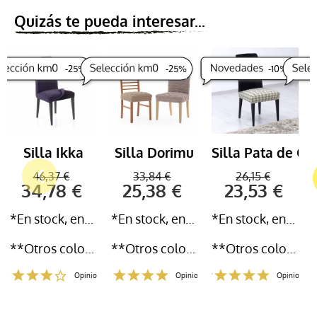
Quizás te pueda interesar...
-
25
%
-
25
%
-
10
%
Silla Ikka
Silla Dorimu
Silla Pata de Ga
46,37 €
33,84 €
26,15 €
34,78 €
25,38 €
23,53 €
*En stock, entrega inmediata 24-72h
*En stock, entrega inmediata 24-72h
*En stock, entrega inmediata 24-72h
**Otros colores y medidas disponibles
**Otros colores y medidas disponibles
**Otros colores y medidas disponibles
Opiniones
Opiniones
Opiniones