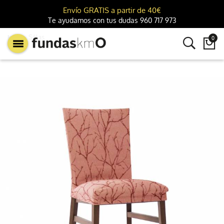
Envío GRATIS a partir de 40€
Te ayudamos con tus dudas 960 717 973
km0
Sillas
0
