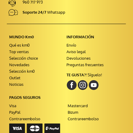
960 717 973
Soporte 24/7
Whatsapp
MUNDO Km0
INFORMACIÓN
Qué es km0
Envío
Top ventas
Aviso legal
Selección choice
Devoluciones
Novedades
Preguntas frecuentes
Selección km0
TE GUSTA?!
Síguelo!
Outlet
Noticias
PAGOS SEGUROS
Visa
Mastercard
PayPal
Bizum
Contrareembolso
Contrareembolso