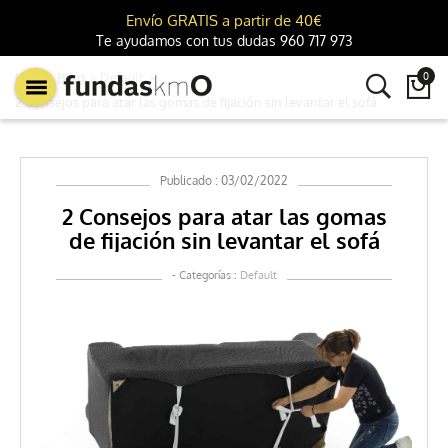
Envío GRATIS a partir de 40€
Te ayudamos con tus dudas 960 717 973
km0
Blog
Default
0

2 Consejos para atar las gomas de fijación sin levantar el sofá
Publicado : 03/02/2022
2 Consejos para atar las gomas
de fijación sin levantar el sofá
- Categorías :
Default