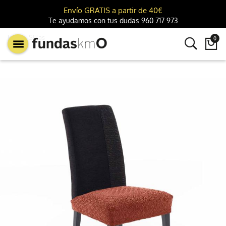
Envío GRATIS a partir de 40€
Te ayudamos con tus dudas 960 717 973
km0
Sillas
0
