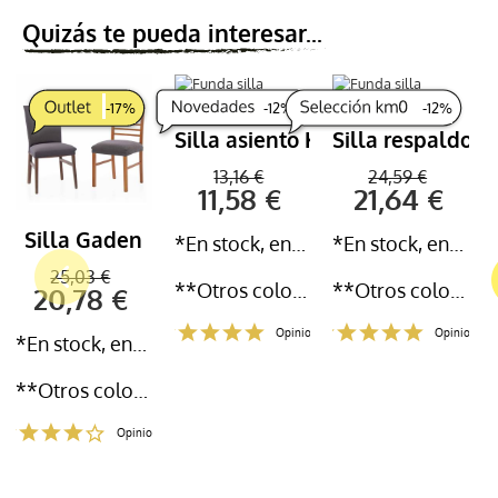
Quizás te pueda interesar...
-
17
%
-
12
%
-
12
%
Silla asiento Kabe
Silla respaldo 
13,16 €
24,59 €
11,58 €
21,64 €
Silla Gaden
*En stock, entrega inmediata 24-72h
*En stock, entrega inmediata 24-72h
25,03 €
**Otros colores y medidas disponibles
**Otros colores y medidas disponibles
20,78 €
Opiniones
Opiniones
*En stock, entrega inmediata 24-72h
**Otros colores y medidas disponibles
Opiniones