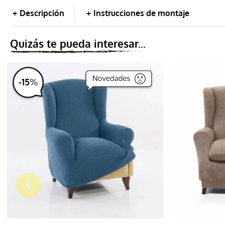
Descripción
Instrucciones de montaje
Puff
Quizás te pueda interesar...
Cojín
-
15
%
Salvasofá
Salva chaiselongue
Foulard