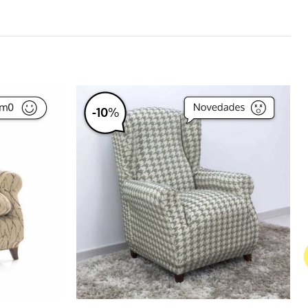
-
10
%