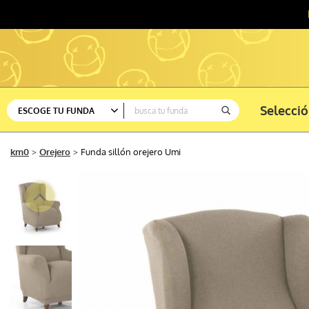
Selecci
ESCOGE TU FUNDA
Ver todas
km0
Orejero
Funda sillón orejero Umi
Sofá
Silla
Rinconera