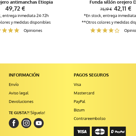
jero antimanchas Etiopia
Funda sillón orejero 
49,72 €
42,11 €
75,19 €
k, entrega inmediata 24-72h
*En stock, entrega inmediata
lores y medidas disponibles
**Otros colores y medidas di
Opiniones
Opini
INFORMACIÓN
PAGOS SEGUROS
Envío
Visa
Aviso legal
Mastercard
Devoluciones
PayPal
Bizum
TE GUSTA?!
Síguelo!
Contrareembolso