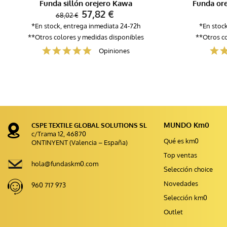
Funda sillón orejero Kawa
Funda ore
57,82 €
68,02 €
*En stock, entrega inmediata 24-72h
*En stoc
**Otros colores y medidas disponibles
**Otros co
Opiniones
MUNDO Km0
CSPE TEXTILE GLOBAL SOLUTIONS SL
c/Trama 12, 46870
Qué es km0
ONTINYENT (Valencia – España)
Top ventas
hola@fundaskm0.com
Selección choice
Novedades
960 717 973
Selección km0
Outlet