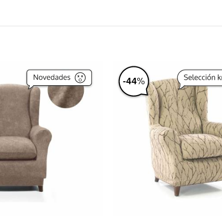
-
44
%