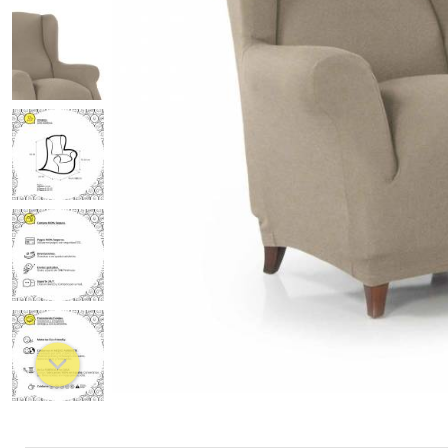
Chaiselongue
Relax estandard
Relax pies juntos
Orejero
Chester
Clic Clac