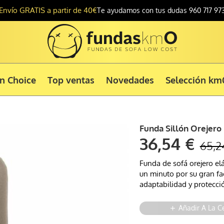
Envío GRATIS a partir de 40€
Te ayudamos con tus dudas 960 717 97
ón Choice
Top ventas
Novedades
Selección km
Funda Sillón Orejero
36,54 €
65,2
Funda de sofá orejero el
un minuto por su gran fa
adaptabilidad y protecci
Añadir A La C
add