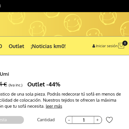
3
0
0
Outlet
¡Noticias km0!
Iniciar sesión
 Umi
4 €
Outlet
-44%
(Iva inc.)
ástico de una sola pieza. Podrás redecorar tú sofá en menos de
cilidad de colocación. Nuestros tejidos te ofrecen la máxima
ón que tu sofá necesita.
leer más
Cantidad
esta