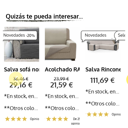
Quizás te pueda interesar...
-
20
%
Salva sofá nori
Acolchado RAMOS
Salva Rinconera
111,69 €
36,46 €
23,99 €
29,16 €
21,59 €
*En stock, entrega inmediata 24-72h
*En stock, entrega inmediata 24-72h
*En stock, entrega inmediata 24-72h
**Otros colores y medidas disponibles
**Otros colores y medidas disponibles
**Otros colores y medidas disponibles
Opiniones
Opiniones
De 259
opiniones