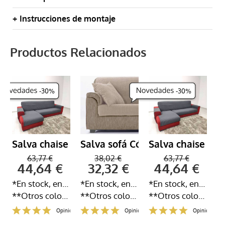
Instrucciones de montaje
Productos Relacionados
-
30
%
-
30
%
Cósima
Salva chaise Noru
Salva sofá Cósima
Salva chaise Nor
S
63,77 €
38,02 €
63,77 €
44,64 €
32,32 €
44,64 €
*En stock, entrega inmediata 24-72h
*En stock, entrega inmediata 24-72h
*En stock, entrega inmediata 24-72h
**Otros colores y medidas disponibles
**Otros colores y medidas disponibles
**Otros colores y medidas disponibles
iones
Opiniones
Opiniones
Opiniones