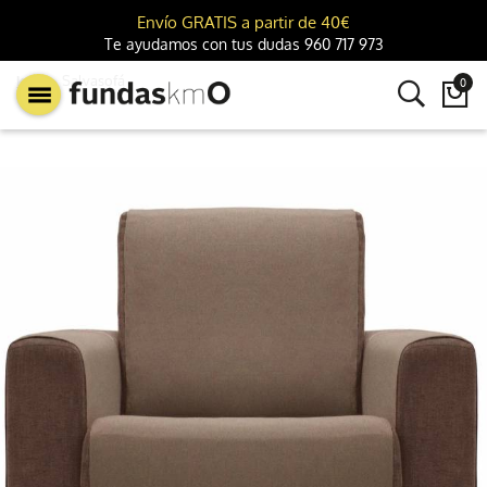
Envío GRATIS a partir de 40€
Te ayudamos con tus dudas 960 717 973
km0
Salvasofá
0
