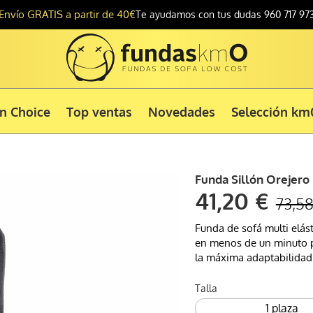
Envío GRATIS a partir de 40€
Te ayudamos con tus dudas 960 717 97
ón Choice
Top ventas
Novedades
Selección km
Funda Sillón Orejero
41,20 €
73,58
Funda de sofá multi elást
en menos de un minuto po
la máxima adaptabilidad 
Talla