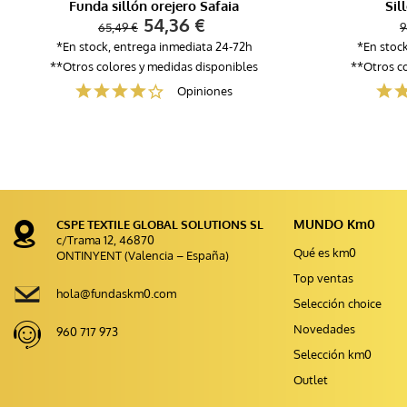
Funda sillón orejero Safaia
Sil
54,36 €
65,49 €
9
*En stock, entrega inmediata 24-72h
*En stoc
**Otros colores y medidas disponibles
**Otros co
Opiniones
MUNDO Km0
CSPE TEXTILE GLOBAL SOLUTIONS SL
c/Trama 12, 46870
Qué es km0
ONTINYENT (Valencia – España)
Top ventas
hola@fundaskm0.com
Selección choice
Novedades
960 717 973
Selección km0
Outlet