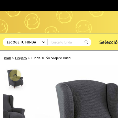
Selecci
ESCOGE TU FUNDA
Ver todas
km0
Orejero
Funda sillón orejero Bushi
Sofá
Silla
Rinconera