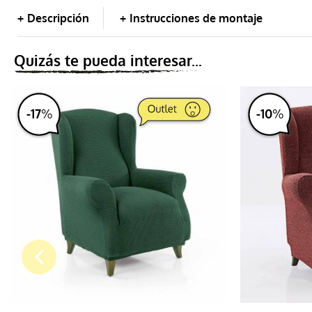
Descripción
Instrucciones de montaje
Puff
Quizás te pueda interesar...
Cojín
-
17
%
-
10
%
Salvasofá
Salva chaiselongue
Foulard