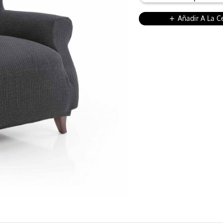
Añadir A La C
add