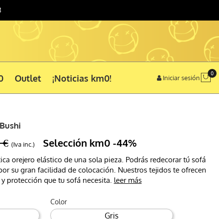
3
0
0
Outlet
¡Noticias km0!
Iniciar sesión
 Bushi
 €
Selección km0
-44%
(Iva inc.)
ica orejero elástico de una sola pieza. Podrás redecorar tú sofá
r su gran facilidad de colocación. Nuestros tejidos te ofrecen
y protección que tu sofá necesita.
leer más
Color