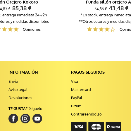
lón Orejero Kokoro
Funda sillón orejero A
85,38 €
43,48 €
4,87 €
54,35 €
k, entrega inmediata 24-72h
*En stock, entrega inmediata
lores y medidas disponibles
**Otros colores y medidas di
Opiniones
Opini
INFORMACIÓN
PAGOS SEGUROS
Envío
Visa
Aviso legal
Mastercard
Devoluciones
PayPal
Bizum
TE GUSTA?!
Síguelo!
Contrareembolso