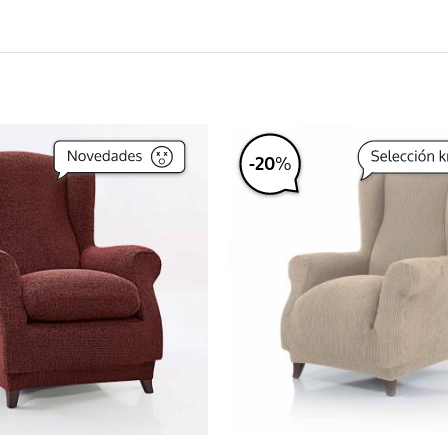
-
20
%