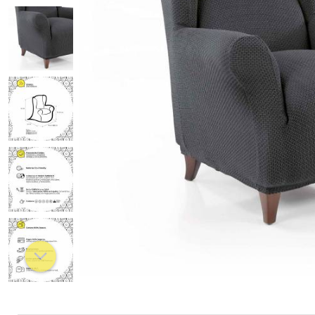
Chaiselongue
Relax estandard
Relax pies juntos
Orejero
Chester
Clic Clac