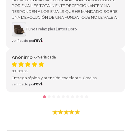
POR EMAIL ES TOTALMENTE DECEPCIÓNANTE Y NO
RESPONDEN A LOS EMAILS QUE HE MANDADO SOBRE
UNA DEVOLUCIÓN DE UNA FUNDA...QUE NO LE VALE AL
SILLÓN Y NO ME CONTESTAN PARA SU DEVOLUCIÓN...
NO COMPRARÉ NADA MAS... ESPERABA COMPRAR MAS
Funda relax pies juntos Doro
FUNDAS Y COJINES...PERO NO ATIENDEN POR EMAIL
PARA SU DEVOLUCIÓN... OPINIÓN "" NO RECOMIENDO
verificado por
SU COMPRA..."
Anónimo
Verificada
09.10.2025
Entrega rápida y atención excelente. Gracias.
verificado por