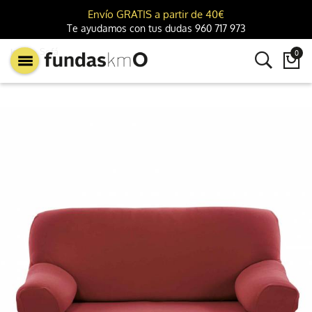
Envío GRATIS a partir de 40€
Te ayudamos con tus dudas 960 717 973
km0
Sofá
0
