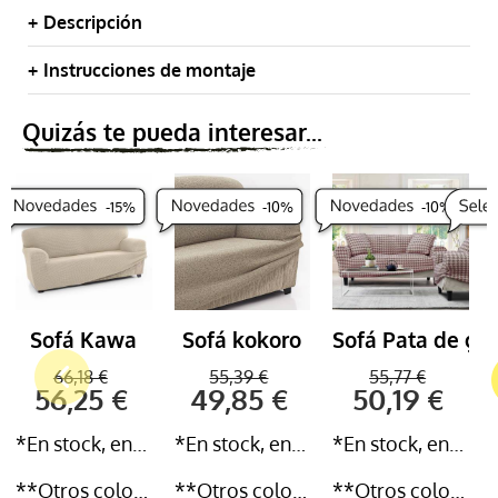
Descripción
Instrucciones de montaje
Quizás te pueda interesar...
-
-
15
15
%
%
-
10
%
-
10
%
Sofá Kawa
Sofá kokoro
Sofá Pata de gal
66,18 €
55,39 €
55,77 €
56,25 €
49,85 €
50,19 €
*En stock, entrega inmediata 24-72h
*En stock, entrega inmediata 24-72h
*En stock, entrega inmediata 24-72h
**Otros colores y medidas disponibles
**Otros colores y medidas disponibles
**Otros colores y medidas disponibles