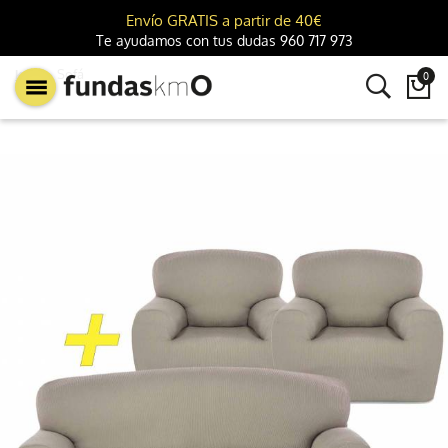
Envío GRATIS a partir de 40€
Te ayudamos con tus dudas 960 717 973
km0
Sofá
0
