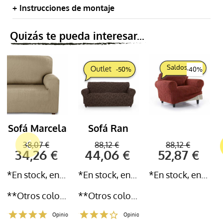
Instrucciones de montaje
Quizás te pueda interesar...
Saldos
-
50
%
-
40
%
Sofá Marcela
Sofá Ran
38,07 €
88,12 €
88,12 €
34,26 €
44,06 €
52,87 €
*En stock, entrega inmediata 24-72h
*En stock, entrega inmediata 24-72h
*En stock, entrega inmediata 24-72h
**Otros colores y medidas disponibles
**Otros colores y medidas disponibles
Opiniones
Opiniones