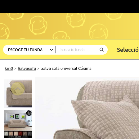
Selecci
ESCOGE TU FUNDA
Ver todas
km0
Salvasofá
Salva sofá universal Cósima
Sofá
Silla
Rinconera