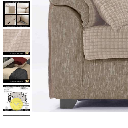
Chaiselongue
Relax estandard
Relax pies juntos
Orejero
Chester
Clic Clac