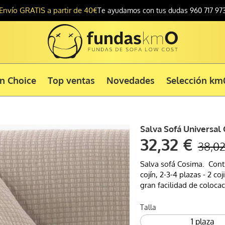
Envío GRATIS a partir de 40€
Te ayudamos con tus dudas 960 717 97
ón Choice
Top ventas
Novedades
Selección km
Salva Sofá Universal
32,32 €
38,02
Salva sofá Cosima. Conti
cojín, 2-3-4 plazas - 2 c
gran facilidad de coloca
Talla