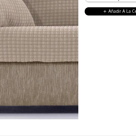
Añadir A La C
add