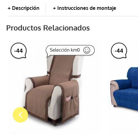
Descripción
Instrucciones de montaje
Puff
Productos Relacionados
Cojín
-
44
-
44
Salvasofá
%
%
Salva chaiselongue
Foulard