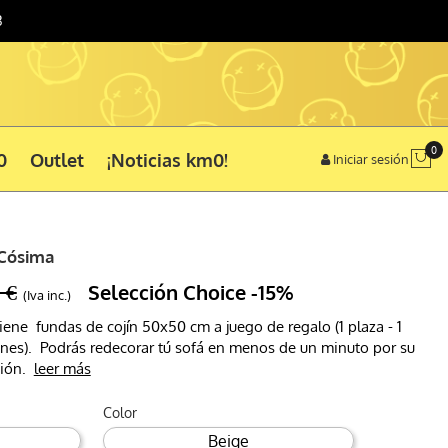
3
0
0
Outlet
¡Noticias km0!
Iniciar sesión
 Cósima
 €
Selección Choice
-15%
(Iva inc.)
ene fundas de cojín 50x50 cm a juego de regalo (1 plaza - 1
ojines). Podrás redecorar tú sofá en menos de un minuto por su
ción.
leer más
Color