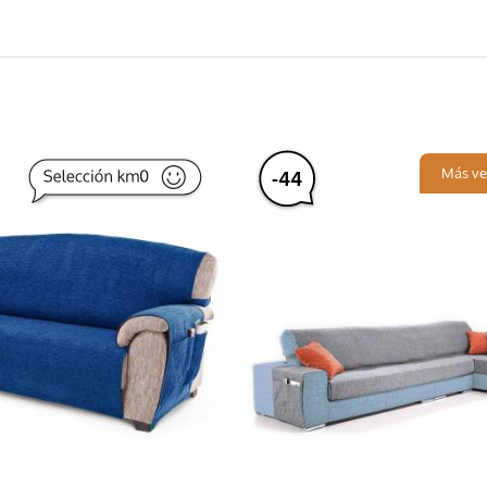
Más ve
-
44
%