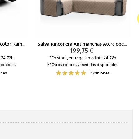
Salva sofá Relax Reversible Bicolor Ramos
Salva Rinconera Antimanchas Aterciopelada...
199,75 €
 24-72h
*En stock, entrega inmediata 24-72h
sponibles
**Otros colores y medidas disponibles
ones
Opiniones