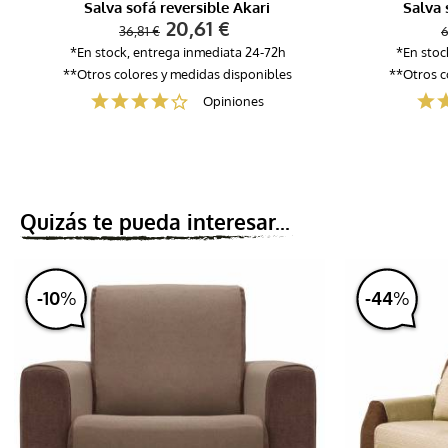
Salva sofá reversible Akari
Salva 
20,61 €
36,81 €
6
*En stock, entrega inmediata 24-72h
*En stoc
**Otros colores y medidas disponibles
**Otros c
Opiniones
Quizás te pueda interesar...
-
10
%
-
44
%