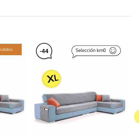
ndidos
-
44
%