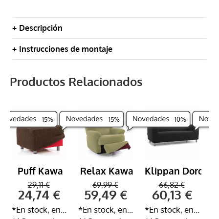
Descripción
Instrucciones de montaje
Productos Relacionados
-
15
%
-
15
%
-
10
%
o
Puff Kawa
Relax Kawa
Klippan Doro
29,11 €
69,99 €
66,82 €
24,74 €
59,49 €
60,13 €
*En stock, entrega inmediata 24-72h
*En stock, entrega inmediata 24-72h
*En stock, entrega inmediata 24-72h