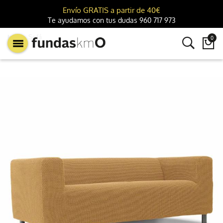
Envío GRATIS a partir de 40€
Te ayudamos con tus dudas 960 717 973
km0
Sofá
0
