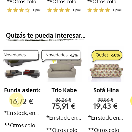
**Otros colores y medidas disponibles
**Otros colores y medidas disponibles
**Otros colores y medidas disponibles
iones
Opiniones
Opiniones
Opiniones
Quizás te pueda interesar...
-
12
%
-
50
%
Funda asiento respaldo
Trio Kabe
Sofá Hina
16,72 €
86,26 €
38,86 €
75,91 €
19,43 €
*En stock, entrega inmediata 24-72h
*En stock, entrega inmediata 24-72h
*En stock, entrega inmediata 24-72h
**Otros colores y medidas disponibles
**Otros colores y medidas disponibles
**Otros colores y medidas disponibles