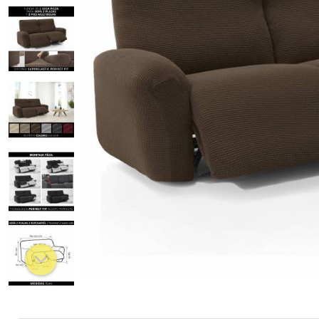
Chaiselongue
Relax estandard
Relax pies juntos
Orejero
Chester
Clic Clac