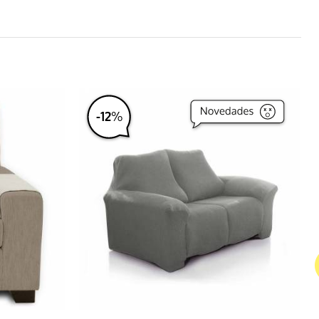
-
12
%