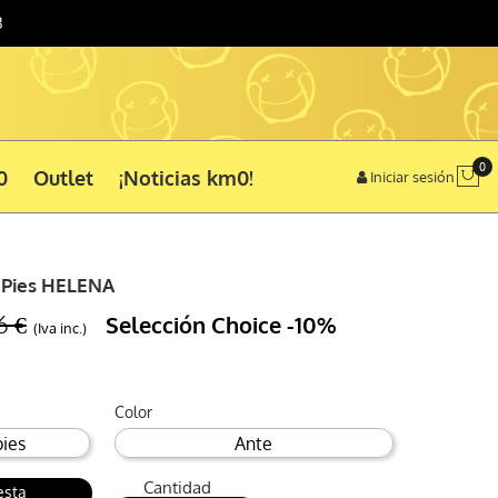
3
0
0
Outlet
¡Noticias km0!
Iniciar sesión
2 Pies HELENA
6 €
Selección Choice
-10%
(Iva inc.)
Color
Cantidad
esta