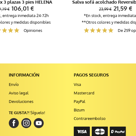
x 3 plazas 3 pies HELENA
106,01 €
21,59 €
7,79 €
23,99 €
k, entrega inmediata 24-72h
*En stock, entrega inmediata
lores y medidas disponibles
**Otros colores y medidas di
Opiniones
De 259 op
INFORMACIÓN
PAGOS SEGUROS
Envío
Visa
Aviso legal
Mastercard
Devoluciones
PayPal
Bizum
TE GUSTA?!
Síguelo!
Contrareembolso