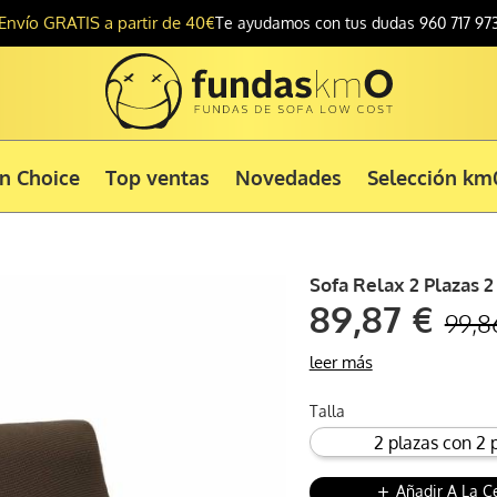
Envío GRATIS a partir de 40€
Te ayudamos con tus dudas 960 717 97
ón Choice
Top ventas
Novedades
Selección km
Sofa Relax 2 Plazas 
89,87 €
99,8
leer más
Talla
Añadir A La C
add