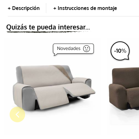
Descripción
Instrucciones de montaje
Puff
Quizás te pueda interesar...
Cojín
-
10
%
Salvasofá
Salva chaiselongue
Foulard