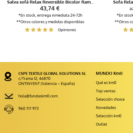
Salva sofá Relax Reversible Bicolor Ramos
Sofa Rela
43,74 €
11
*En stock, entrega inmediata 24-72h
*En stoc
**Otros colores y medidas disponibles
**Otros co
Opiniones
MUNDO Km0
CSPE TEXTILE GLOBAL SOLUTIONS SL
c/Trama 12, 46870
Qué es km0
ONTINYENT (Valencia – España)
Top ventas
hola@fundaskm0.com
Selección choice
Novedades
960 717 973
Selección km0
Outlet