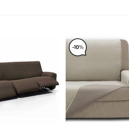
-
10
%